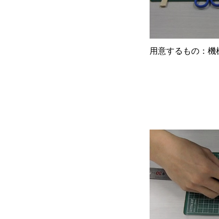
用意するもの：機
割り
セロハ
はさみ
定規（カ
カッターマ