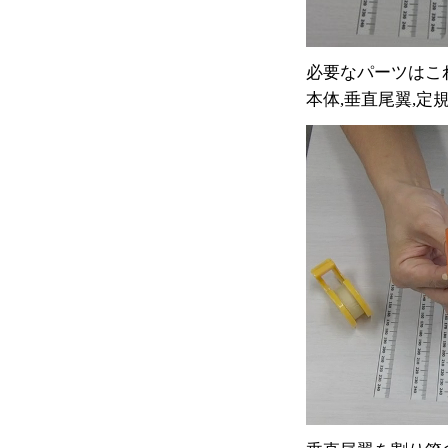
必要なパーツはこ
本体,垂直尾翼,定