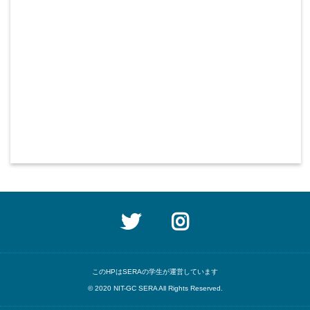
ざいます!
2022.03.31
3月31日に終了した缶サット甲子園
2021全国大会で
優勝
しました!
2022.01.07
10月23日に開催した缶サット甲子園
2021岐阜地方大会で
優勝
しました!
2021.10.20
高専祭（10月23/24日開催）の専門店
に、SERAが出店します!
2021.10.20
KOSEN-1がついに打ち上げ!詳しくは
このHPはSERAの学生が運営しています
こちら
から!
© 2020 NIT-GC SERA All Rights Reserved.