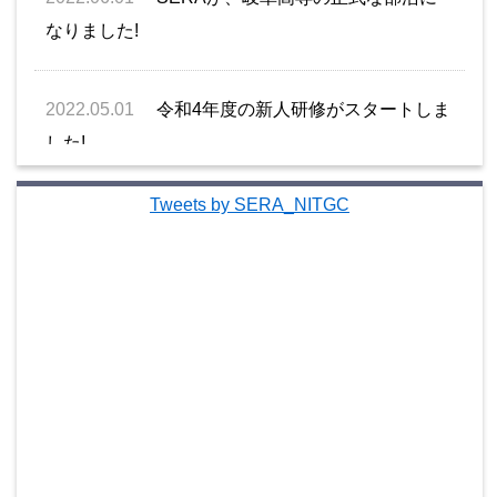
なりました!
2022.05.01
令和4年度の新人研修がスタートしま
した!
Tweets by SERA_NITGC
2022.04.05
ロケットの打ち上げ体験を、
4月13日
(水)と15日(金)
に開催します! 今年は2日あります
よ。
2022.04.05
月間活動予定と活動場所確認ページ
を開設しました！
こちら
から確認できます。
2022.04.04
新入生の皆さん、入学おめでとうご