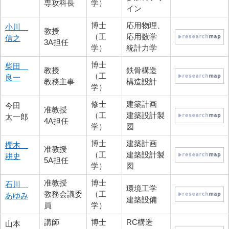
専攻科長
学）
イン
博士
応用物理、
小川
教授
（工
応用数学
信之
3A担任
学）
統計力学
博士
柴田
教授
鉄骨構造
（工
良一
教務主事
構造設計
学）
修士
建築計画
今田
准教授
（工
建築設計製
太一郎
4A担任
学）
図
博士
建築計画
櫻木
准教授
（工
建築設計製
耕史
5A担任
学）
図
准教授
博士
石川
環境工学
教務会議委
（工
あゆみ
建築設備
員
学）
講師
博士
RC構造
山本