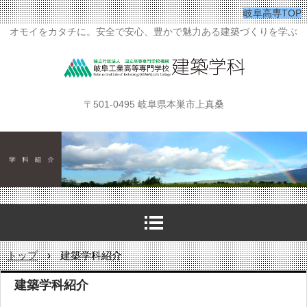
岐阜高専TOP
オモイをカタチに。安全で安心、豊かで魅力ある建築づくりを学ぶ
〒501-0495 岐阜県本巣市上真桑
トップ
›
建築学科紹介
建築学科紹介