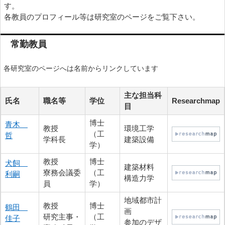
す。
各教員のプロフィール等は研究室のページをご覧下さい。
常勤教員
各研究室のページへは名前からリンクしています
主な担当科
氏名
職名等
学位
Researchmap
目
博士
青木
教授
環境工学
（工
哲
学科長
建築設備
学）
教授
博士
犬飼
建築材料
寮務会議委
（工
利嗣
構造力学
員
学）
地域都市計
教授
博士
鶴田
画
研究主事・
（工
佳子
参加のデザ