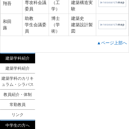
専攻科会議
（工
建築構造実
翔吾
委員
学）
験
助教
博士
建築史
和田
学生会議委
（学
建築設計製
蕗
員
術）
図
▲ページ上部へ
建築学科紹介
建築学科紹介
建築学科のカリキ
ュラム・シラバス
教員紹介・体制
常勤教員
リンク
中学生の方へ