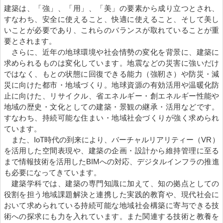
建築は、「強」、「用」、「美」の要素から成り立つとされ、
すなわち、安全に使えること、快適に使えること、そして美し
いことが必要であり、これらのバランスが取れていることが重
要とされます。
さらに、近年の地球環境や社会情勢の変化を背景に、建築に
求められるものは変化しています。地震などの災害に強いだけ
ではなく、もとの状態に回復できる能力（強靭さ）や防災・減
災に向けた都市・地域づくり。地球資源の有効活用や温暖化防
止に向けた、リサイクル、省エネルギー・創エネルギー性能や
地域の歴史・文化としての建築・景観の継承・活用などです。
すなわち、持続可能な住まい・地域社会づくりが強く求められ
ています。
また、IoT時代の到来により、バーチャルリアリティー（VR）
を活用した空間表現や、建築の企画・設計から維持管理に至る
まで情報技術を活用したBIMへの対応、デジタルインフラの推進
も必要になってきています。
建築学科では、建築の専門知識に加えて、知の拠点としての
役割を担う地域課題解決と連携した実践的教育や、現代社会に
おいて求められている持続可能な地域社会構築に寄与できる技
術への探求にも力を入れています。また関連する技術と教養を