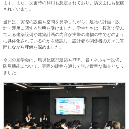
ます。また、災害時の利用も想定されており、防災面にも配慮
されています。
当日は、実際の設備や空間を見学しながら、建物の計画・設
計・運用に関する説明を受けました。学生たちは、授業で学ん
でいる建築設備や建築計画の内容が実際の建物の中でどのよう
に具体化されているのかを確認し、設計者や関係者の方々に質
問しながら理解を深めました。
今回の見学会は、環境配慮型建築やZEB、省エネルギー設備、
防災機能について、実際の建物を通して学ぶ貴重な機会となり
ました。