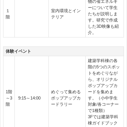
物の省エネルギ
ーについて学生
１
室内環境とイン
たちが説明しま
階
テリア
す。研究で作成
した3D映像も紹
介。
体験イベント
建築学科棟の各
階の5つのスポッ
トをめぐりなが
ら、オリジナル
ポップアップカ
1階
めぐって集める
ードを集めま
～3
9:15～14:00
ポップアップカ
す。（小中学生
階
ードラリー
対象/各コーナー
で1種類）
3Fでは建築学科
棟ガイドブック