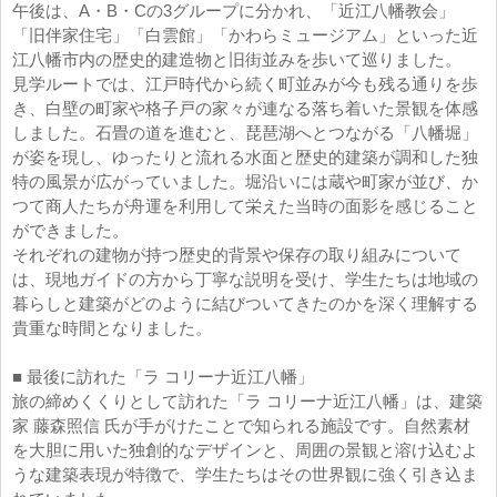
午後は、A・B・Cの3グループに分かれ、「近江八幡教会」
「旧伴家住宅」「白雲館」「かわらミュージアム」といった近
江八幡市内の歴史的建造物と旧街並みを歩いて巡りました。
見学ルートでは、江戸時代から続く町並みが今も残る通りを歩
き、白壁の町家や格子戸の家々が連なる落ち着いた景観を体感
しました。石畳の道を進むと、琵琶湖へとつながる「八幡堀」
が姿を現し、ゆったりと流れる水面と歴史的建築が調和した独
特の風景が広がっていました。堀沿いには蔵や町家が並び、か
つて商人たちが舟運を利用して栄えた当時の面影を感じること
ができました。
それぞれの建物が持つ歴史的背景や保存の取り組みについて
は、現地ガイドの方から丁寧な説明を受け、学生たちは地域の
暮らしと建築がどのように結びついてきたのかを深く理解する
貴重な時間となりました。
■ 最後に訪れた「ラ コリーナ近江八幡」
旅の締めくくりとして訪れた「ラ コリーナ近江八幡」は、建築
家 藤森照信 氏が手がけたことで知られる施設です。自然素材
を大胆に用いた独創的なデザインと、周囲の景観と溶け込むよ
うな建築表現が特徴で、学生たちはその世界観に強く引き込ま