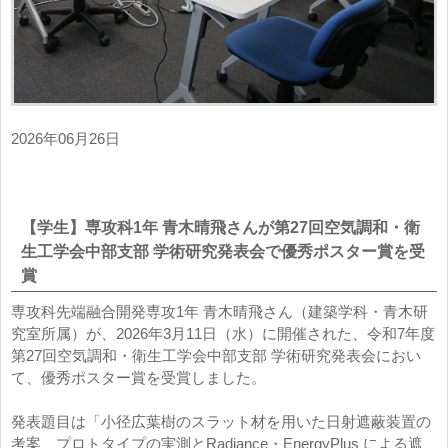
2026年06月26日
【学生】専攻科1年 青木晴飛さんが第27回空気調和・衛
生工学会中部支部 学術研究発表会で優秀ポスター賞を受
賞
専攻科先端融合開発専攻1年 青木晴飛さん（建築学科・青木研
究室所属）が、2026年3月11日（水）に開催された、令和7年度
第27回空気調和・衛生工学会中部支部 学術研究発表会におい
て、優秀ポスター賞を受賞しました。
発表題目は「小径広葉樹のスラット材を用いた日射遮蔽装置の
考案 プロトタイプの実測とRadiance・EnergyPlus による遮