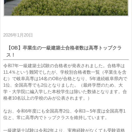
2026年1月20日
【OB】卒業生の一級建築士合格者数は高専トップクラ
ス！
令和7年一級建築士試験の合格者が発表されました。合格率は
11.4％という難関でしたが、学校別合格者数一覧（卒業生を含
む）で岐阜高専は14名のOBが合格となり、5年連続岐阜県内で
1位、全国高専でも2位となりました。（最終学歴のため、大
学・大学院に編入学した本校学生は除いた数値となります。合
格者10名以上の学校のみが公表されます。）
なお、令和6年度にも全国高専2位、令和3～5年度は全国高専1
位と、常に高専内でトップクラスを維持しています。
一級建築士試験は令和2年より、実務経験がなくても受験資格