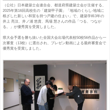
（公社）日本建築士会連合会、都道府県建築士会が主催する、
2025年第16回高校生の「建築甲子園」「地域のくらし-地域に
根ざした新しい和室を持つ戸建の住まい」で、建築学科3年の
井上 亮汰、井ノ浦 悠貴、馬場 慧さんの作品「つる、つなが
る。」が優秀賞を受賞しました。
県大会予選を勝ち抜いた全国大会出場代表校50校56作品から一
次審査（13校）に選出され、プレゼン動画による最終審査会で
優秀賞を受賞しました。