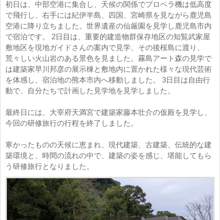
初日は、中部空港に集合し、天候の関係でプロペラ機は低高度
で飛行し、右手には紀伊半島、四国、宮崎県を見ながら鹿児島
空港に降り立ちました。世界遺産の仙厳園を見学し鹿児島市内
で宿泊です。 2日目は、重要的建造物群保存地区の知覧武家屋
敷地区を現地ガイドさんの案内で見学、その後桜島に渡り、
荒々しい火山岩のある景色を見ました。霧島アート森の見学で
は建築家早川邦彦の展示棟と敷地内に置かれた様々な現代芸術
を体感し、宿泊地の熊本市内へ移動しました。 3日目は自由行
動で、自分たちで計画した見学地を見学しました。
最終日には、大宰府天満宮で建築家藤本壮介の仮殿を見学し、
今回の研修旅行の行程を終了しました。
寒かったものの天候に恵まれ、現代建築、古建築、伝統的な建
築環境と、時間の流れの中で、建築の姿を感じ、堪能してもら
う研修旅行となりました。