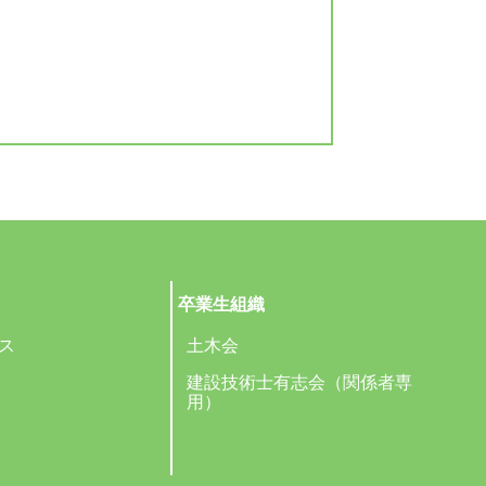
卒業生組織
ス
土木会
建設技術士有志会（関係者専
用）