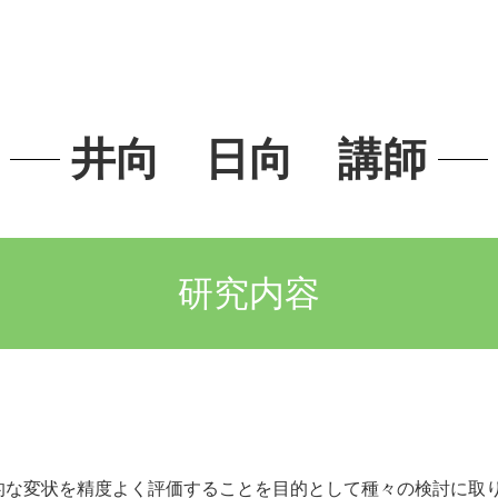
井向 日向 講師
研究内容
的な変状を精度よく評価することを目的として種々の検討に取