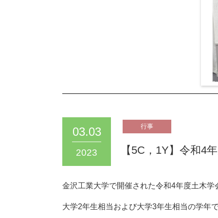
03.03
【5C，1Y】令和
2023
金沢工業大学で開催された令和4年度土木学会
大学2年生相当および大学3年生相当の学年