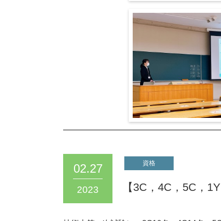
02.27
【3C，4C，5C，
2023