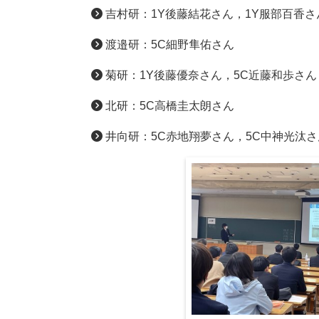
吉村研：1Y後藤結花さん，1Y服部百香さ
渡邉研：5C細野隼佑さん
菊研：1Y後藤優奈さん，5C近藤和歩さん
北研：5C高橋圭太朗さん
井向研：5C赤地翔夢さん，5C中神光汰さ