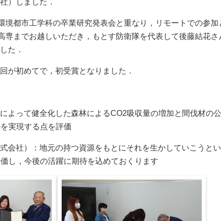
社）しました．
，環境都市工学科の卒業研究発表会と重なり，リモートでの参加
阜高専までお越しいただき，もとす防衛隊を代表して後藤結花さ
した．
回が初めてで，初受賞となりました．
によって健全化した森林によるCO2吸収量の増加と間伐材の
ルを実現する点を評価
式会社）：地元の持つ資源をもとにそれを生かしていこうとい
評価し，今後の活躍に期待を込めておくります