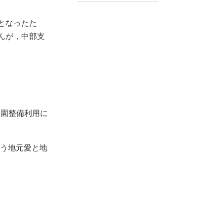
となったた
んが，中部支
公園整備利用に
う地元愛と地