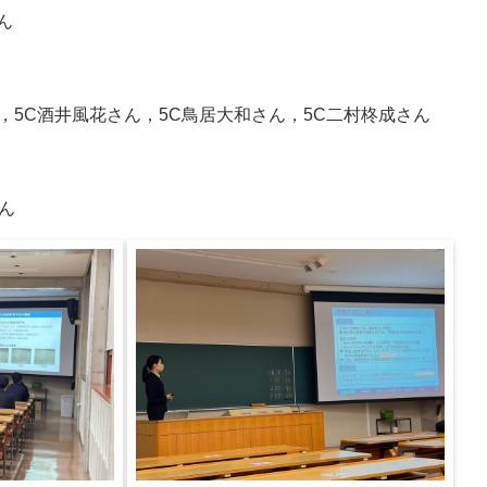
ん
，5C酒井風花さん，5C鳥居大和さん，5C二村柊成さん
ん