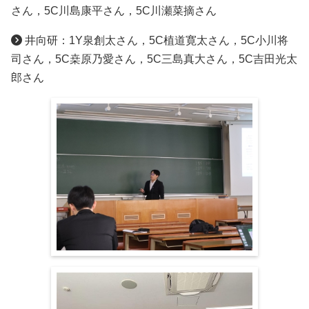
さん，5C川島康平さん，5C川瀬菜摘さん
井向研：1Y泉創太さん，5C植道寛太さん，5C小川将
司さん，5C桒原乃愛さん，5C三島真大さん，5C吉田光太
郎さん