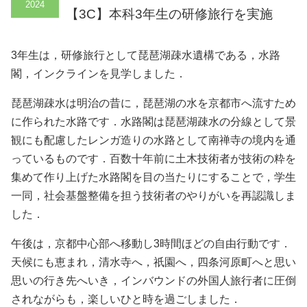
2024
【3C】本科3年生の研修旅行を実施
3年生は，研修旅行として琵琶湖疎水遺構である，水路
閣，インクラインを見学しました．
琵琶湖疎水は明治の昔に，琵琶湖の水を京都市へ流すため
に作られた水路です．水路閣は琵琶湖疎水の分線として景
観にも配慮したレンガ造りの水路として南禅寺の境内を通
っているものです．百数十年前に土木技術者が技術の粋を
集めて作り上げた水路閣を目の当たりにすることで，学生
一同，社会基盤整備を担う技術者のやりがいを再認識しま
した．
午後は，京都中心部へ移動し3時間ほどの自由行動です．
天候にも恵まれ，清水寺へ，祇園へ，四条河原町へと思い
思いの行き先へいき，インバウンドの外国人旅行者に圧倒
されながらも，楽しいひと時を過ごしました．