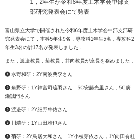
1，2年生が令和6年度土木学会中部支
部研究発表会にて発表
富山県立大学で開催された令和6年度土木学会中部支部研
究発表会にて，本科5年生9名，専攻科1年生5名，専攻科2
年生3名の計17名が発表しました．
また，渡邉教員，菊教員，井向教員が座長を務めました．
水野和研：2Y南波典李さん
角野研：1Y神宮司琉羽さん，5C安藤光里さん，5C廣
瀬誠門さん
渡邉研：2Y細野隼佑さん
川端研：1Y山田雅也さん
菊研：2Y鳥居大和さん，1Y小椋芽依さん，1Y向田有杜