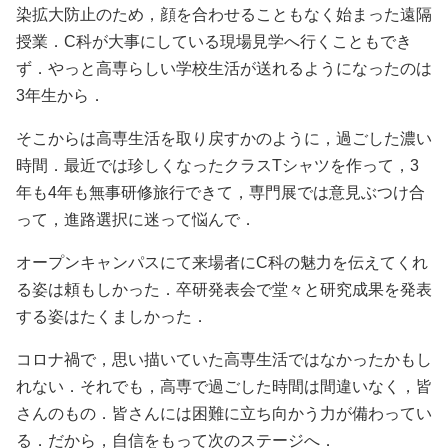
染拡大防止のため，顔を合わせることもなく始まった遠隔
授業．C科が大事にしている現場見学へ行くこともでき
ず．やっと高専らしい学校生活が送れるようになったのは
3年生から．
そこからは高専生活を取り戻すかのように，過ごした濃い
時間．最近では珍しくなったクラスTシャツを作って，3
年も4年も無事研修旅行できて，専門展では意見ぶつけ合
って，進路選択に迷って悩んで．
オープンキャンパスにて来場者にC科の魅力を伝えてくれ
る姿は頼もしかった．卒研発表会で堂々と研究成果を発表
する姿はたくましかった．
コロナ禍で，思い描いていた高専生活ではなかったかもし
れない．それでも，高専で過ごした時間は間違いなく，皆
さんのもの．皆さんには困難に立ち向かう力が備わってい
る．だから，自信をもって次のステージへ．