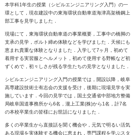
本学科1年生の授業（シビルエンジニアリング入門）の一
環として，現在建設中の東海環状自動車道海津高架橋鋼上
部工事を見学しました．
現場にて，東海環状自動車道の事業概要，工事中の橋脚の
支承の見学，ボルト締め体験などを学びました．天候にも
恵まれ貴重な体験となりました．入学して7ヶ月，初めて
着用する実習服とヘルメット，初めて使用する野帳など初
ずくめで，初々しさが残る学生たちの見学となりました．
シビルエンジニアリング入門の授業では，開設以降，岐阜
高専建設技術士有志会の支援を受け，後期に現場見学を実
施しています．今回の見学では，国土交通省中部地方整備
局岐阜国道事務所から6名，瀧上工業(株)から1名，計7名
の本校卒業生の皆様にお世話になりました．
多くの卒業生から直接話を聞く機会や，元気で明るい活気
ある現場を実体験する機会に恵まれ，専門課程を学ぶスタ