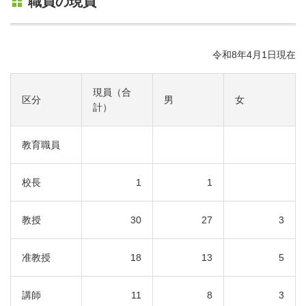
職員の現員
令和8年4月1日現在
現員（合
区分
男
女
計）
教育職員
校長
1
1
教授
30
27
3
准教授
18
13
5
講師
11
8
3