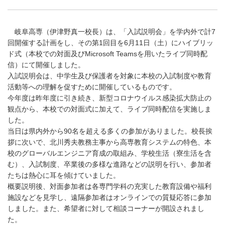
岐阜高専（伊津野真一校長）は、「入試説明会」を学内外で計7
回開催する計画をし、その第1回目を6月11日（土）にハイブリッ
ド式（本校での対面及びMicrosoft Teamsを用いたライブ同時配
信）にて開催しました。
入試説明会は、中学生及び保護者を対象に本校の入試制度や教育
活動等への理解を促すために開催しているものです。
今年度は昨年度に引き続き、新型コロナウイルス感染拡大防止の
観点から、本校での対面式に加えて、ライブ同時配信を実施しま
した。
当日は県内外から90名を超える多くの参加がありました。校長挨
拶に次いで、北川秀夫教務主事から高専教育システムの特色、本
校のグローバルエンジニア育成の取組み、学校生活（寮生活を含
む）、入試制度、卒業後の多様な進路などの説明を行い、参加者
たちは熱心に耳を傾けていました。
概要説明後、対面参加者は各専門学科の充実した教育設備や福利
施設などを見学し、遠隔参加者はオンラインでの質疑応答に参加
しました。また、希望者に対して相談コーナーが開設されまし
た。