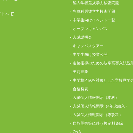
編入学者選抜学力検査問題
専攻科選抜学力検査問題
イトへ
中学生向けイベント一覧
オープンキャンパス
入試説明会
キャンパスツアー
中学生向け授業公開
進路指導のための岐阜高専入試説
出前授業
中学校PTAを対象とした学校見学
合格発表
入試個人情報開示（本科）
入試個人情報開示（4年次編入）
入試個人情報開示（専攻科）
自然災害等に伴う検定料免除
Q&A