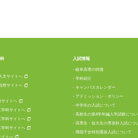
科
入試情報
岐阜高専の特徴
人文サイトへ
学科紹介
自然サイトへ
キャンパスカレンダー
アドミッション・ポリシー
科サイトへ
中学生の入試について
工学科サイトへ
高校生の第4学年編入学試験につい
工学科サイトへ
高専生・短大生の専攻科入試につ
工学科サイトへ
帰国子女特別選抜入試について
サイトへ