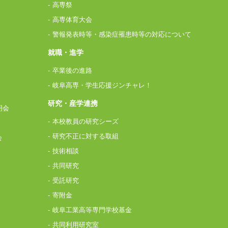
高専祭
高専体育大会
警報発表時等・感染症罹患時等の対応について
就職・進学
卒業後の進路
岐阜高専・学生応援ジンチャレ！
研究・産学連携
明会
本校教員の研究シーズ
研究不正に対する取組
会
技術相談
共同研究
受託研究
寄附金
岐阜工業高等専門学校基金
共同利用研究室