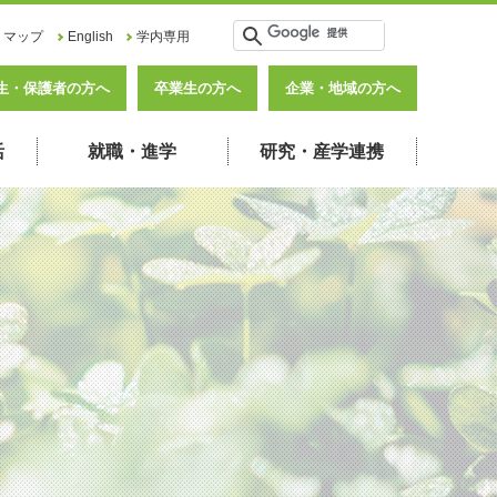
トマップ
English
学内専用
生・保護者の方へ
卒業生の方へ
企業・地域の方へ
活
就職・進学
研究・産学連携