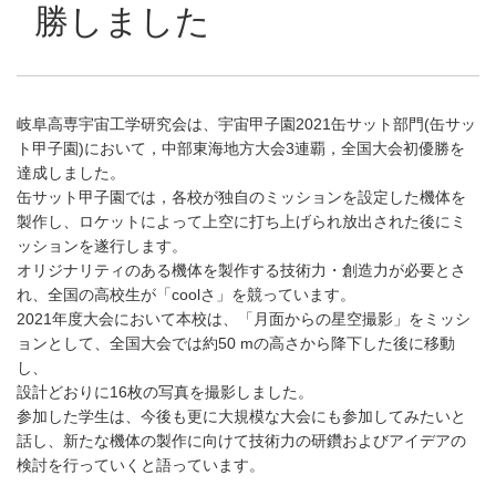
勝しました
岐阜高専宇宙工学研究会は、宇宙甲子園2021缶サット部門(缶サッ
ト甲子園)において，中部東海地方大会3連覇，全国大会初優勝を
達成しました。
缶サット甲子園では，各校が独自のミッションを設定した機体を
製作し、ロケットによって上空に打ち上げられ放出された後にミ
ッションを遂行します。
オリジナリティのある機体を製作する技術力・創造力が必要とさ
れ、全国の高校生が「coolさ」を競っています。
2021年度大会において本校は、「月面からの星空撮影」をミッシ
ョンとして、全国大会では約50 mの高さから降下した後に移動
し、
設計どおりに16枚の写真を撮影しました。
参加した学生は、今後も更に大規模な大会にも参加してみたいと
話し、新たな機体の製作に向けて技術力の研鑽およびアイデアの
検討を行っていくと語っています。