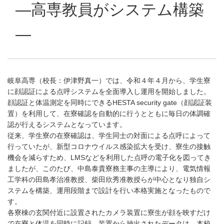
―高専教員がシステム構築
―
岐阜高専（校長：伊津野真一）では、令和４年４月から、学生寮
に顔認証による点呼システムを全面導入し運用を開始しました。
顔認証と体温測定を同時にできるHESTA security gate（顔認証装
置）を利用して、在寮確認を自動的に行うとともに毎日の体調確
認が行えるシステムとなっています。
従来、学生寮の在寮確認は、学生同士の対面による点呼によって
行っていたが、新型コロナウイルス感染拡大を受け、寮生の接触
機会を減らすため、LMSなどを利用した点呼の電子化を図ってき
ましたが、このたび、中島泰貴寮務主事の主導により、電気情報
工学科の田島孝治准教授、柴田欣秀准教授らが中心となり独自シ
ステムを構築、運用段階まで設計を行い本格実施となったもので
す。
各寮棟の玄関付近に設置されたカメラ装置に寮生が顔を映すだけ
で在寮と体温を同時に記録、装置から抽出されたデータは、本校