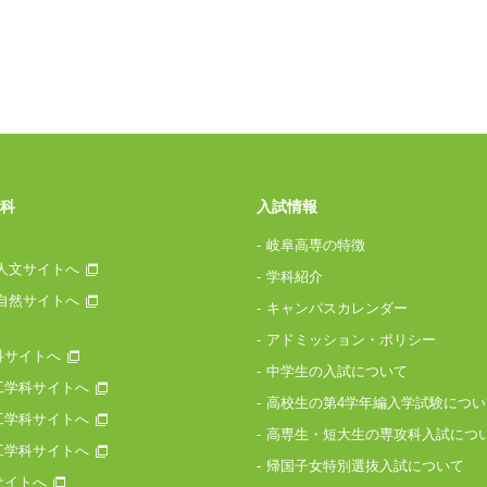
科
入試情報
岐阜高専の特徴
人文サイトへ
学科紹介
自然サイトへ
キャンパスカレンダー
アドミッション・ポリシー
科サイトへ
中学生の入試について
工学科サイトへ
高校生の第4学年編入学試験につい
工学科サイトへ
高専生・短大生の専攻科入試につ
工学科サイトへ
帰国子女特別選抜入試について
サイトへ