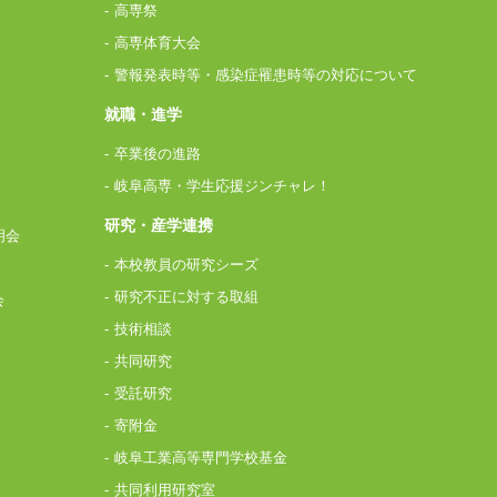
高専祭
高専体育大会
警報発表時等・感染症罹患時等の対応について
就職・進学
卒業後の進路
岐阜高専・学生応援ジンチャレ！
研究・産学連携
明会
本校教員の研究シーズ
研究不正に対する取組
会
技術相談
共同研究
受託研究
寄附金
岐阜工業高等専門学校基金
共同利用研究室