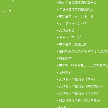
編入学者選抜学力検査問題
専攻科選抜学力検査問題
イトへ
中学生向けイベント一覧
オープンキャンパス
入試説明会
キャンパスツアー
中学生向け授業公開
進路指導のための岐阜高専入試説
出前授業
中学校PTAを対象とした学校見学
合格発表
入試個人情報開示（本科）
入試個人情報開示（4年次編入）
入試個人情報開示（専攻科）
自然災害等に伴う検定料免除
Q&A