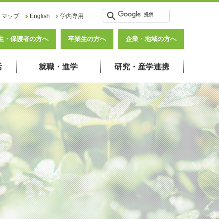
トマップ
English
学内専用
生・保護者の方へ
卒業生の方へ
企業・地域の方へ
活
就職・進学
研究・産学連携