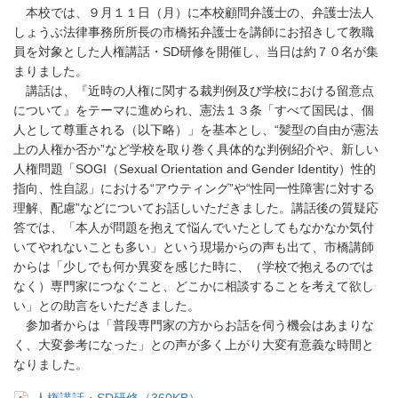
本校では、９月１１日（月）に本校顧問弁護士の、弁護士法人
しょうぶ法律事務所所長の市橋拓弁護士を講師にお招きして教職
員を対象とした人権講話・SD研修を開催し、当日は約７０名が集
まりました。
講話は、『近時の人権に関する裁判例及び学校における留意点
について』をテーマに進められ、憲法１３条「すべて国民は、個
人として尊重される（以下略）」を基本とし、“髪型の自由が憲法
上の人権か否か”など学校を取り巻く具体的な判例紹介や、新しい
人権問題「SOGI（Sexual Orientation and Gender Identity）性的
指向、性自認」における“アウティング”や“性同一性障害に対する
理解、配慮”などについてお話しいただきました。講話後の質疑応
答では、「本人が問題を抱えて悩んでいたとしてもなかなか気付
いてやれないことも多い」という現場からの声も出て、市橋講師
からは「少しでも何か異変を感じた時に、（学校で抱えるのでは
なく）専門家につなぐこと、どこかに相談することを考えて欲し
い」との助言をいただきました。
参加者からは「普段専門家の方からお話を伺う機会はあまりな
く、大変参考になった」との声が多く上がり大変有意義な時間と
なりました。