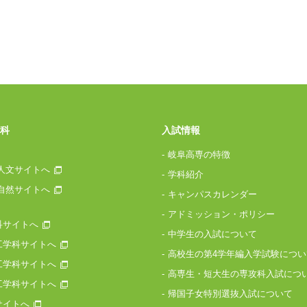
科
入試情報
岐阜高専の特徴
人文サイトへ
学科紹介
自然サイトへ
キャンパスカレンダー
アドミッション・ポリシー
科サイトへ
中学生の入試について
工学科サイトへ
高校生の第4学年編入学試験につい
工学科サイトへ
高専生・短大生の専攻科入試につ
工学科サイトへ
帰国子女特別選抜入試について
サイトへ