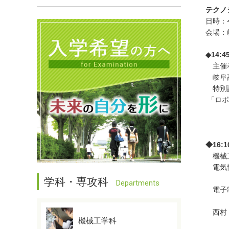
テクノ
日時：令
会場：
◆14:
主
岐阜
特別
「ロボ
株
早稲
◆16
機械
電気情
学科・専攻科
Departments
電子制
西村
機械工学科