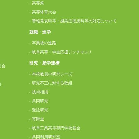
高専祭
高専体育大会
警報発表時等・感染症罹患時等の対応について
就職・進学
卒業後の進路
岐阜高専・学生応援ジンチャレ！
研究・産学連携
明会
本校教員の研究シーズ
研究不正に対する取組
会
技術相談
共同研究
受託研究
寄附金
岐阜工業高等専門学校基金
共同利用研究室