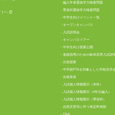
編入学者選抜学力検査問題
専攻科選抜学力検査問題
イトへ
中学生向けイベント一覧
オープンキャンパス
入試説明会
キャンパスツアー
中学生向け授業公開
進路指導のための岐阜高専入試説
出前授業
中学校PTAを対象とした学校見学
合格発表
入試個人情報開示（本科）
入試個人情報開示（4年次編入）
入試個人情報開示（専攻科）
自然災害等に伴う検定料免除
Q&A