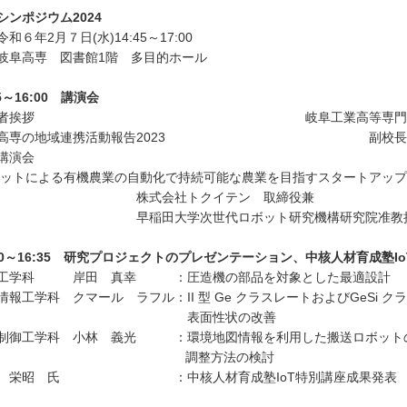
シンポジウム2024
和６年2月７日(水)14:45～17:00
岐阜高専 図書館1階 多目的ホール
45～16:00 講演会
催者挨拶 岐阜工業高等専門学校 校長
高専の地域連携活動報告2023 副校長（研究
講演会
ットによる有機農業の自動化で持続可能な農業を目指すスタートアップ
式会社トクイテン 取締役兼
田大学次世代ロボット研究機構研究院准教授・主
:10～16:35 研究プロジェクトのプレゼンテーション、中核人材育成塾I
工学科 岸田 真幸 ：圧造機の部品を対象とした最適設計
報工学科 クマール ラフル：II 型 Ge クラスレートおよびGeSi ク
表面性状の改善
御工学科 小林 義光 ：環境地図情報を利用した搬送ロボット
調整方法の検討
 栄昭 氏 ：中核人材育成塾IoT特別講座成果発表