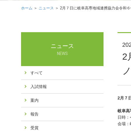
ホーム
＞
ニュース
＞ 2月７日に岐阜高専地域連携協力会令和６
202
ニュース
NEWS
ノ
すべて
入試情報
2
月７
案内
岐阜高
報告
日時：令
会場：
受賞