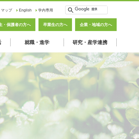
トマップ
English
学内専用
生・保護者の方へ
卒業生の方へ
企業・地域の方へ
活
就職・進学
研究・産学連携