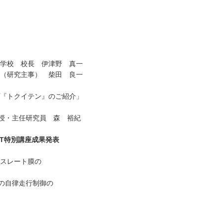
 伊津野 真一
主事） 柴田 良一
『トクイテン』のご紹介」
任研究員 森 裕紀
oT特別講座成果発表
ラスレート膜の
の自律走行制御の