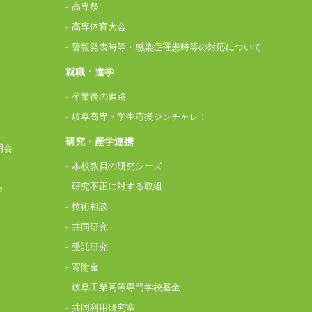
高専祭
高専体育大会
警報発表時等・感染症罹患時等の対応について
就職・進学
卒業後の進路
岐阜高専・学生応援ジンチャレ！
研究・産学連携
明会
本校教員の研究シーズ
研究不正に対する取組
会
技術相談
共同研究
受託研究
寄附金
岐阜工業高等専門学校基金
共同利用研究室