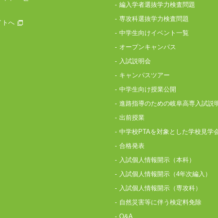
編入学者選抜学力検査問題
専攻科選抜学力検査問題
イトへ
中学生向けイベント一覧
オープンキャンパス
入試説明会
キャンパスツアー
中学生向け授業公開
進路指導のための岐阜高専入試説
出前授業
中学校PTAを対象とした学校見学
合格発表
入試個人情報開示（本科）
入試個人情報開示（4年次編入）
入試個人情報開示（専攻科）
自然災害等に伴う検定料免除
Q&A