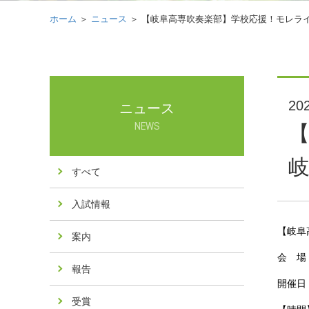
ホーム
＞
ニュース
＞ 【岐阜高専吹奏楽部】学校応援！モレライブ
202
ニュース
NEWS
【
すべて
入試情報
【岐阜
案内
会 場
報告
開催日
受賞