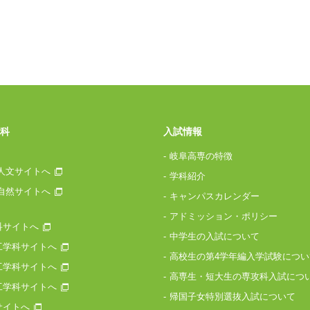
科
入試情報
岐阜高専の特徴
人文サイトへ
学科紹介
自然サイトへ
キャンパスカレンダー
アドミッション・ポリシー
科サイトへ
中学生の入試について
工学科サイトへ
高校生の第4学年編入学試験につい
工学科サイトへ
高専生・短大生の専攻科入試につ
工学科サイトへ
帰国子女特別選抜入試について
サイトへ