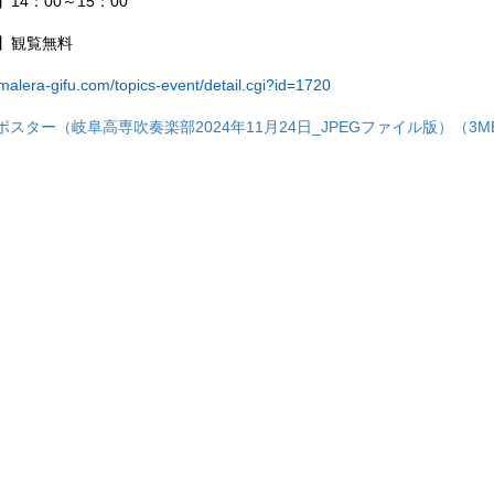
】
14
：
00
～
15
：
00
】観覧無料
/malera-gifu.com/topics-event/detail.cgi?id=1720
1ポスター（岐阜高専吹奏楽部2024年11月24日_JPEGファイル版）（3M