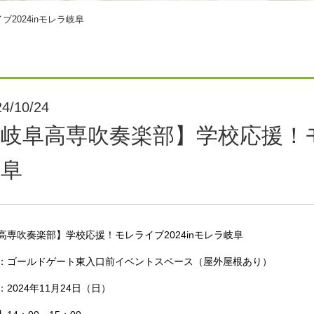
2024inモレラ岐阜
4/10/24
岐阜高専吹奏楽部】学校応援！モレ
岐阜
高専吹奏楽部】学校応援！モレライブ
2024in
モレラ岐阜
：ゴールドゲート東入口前イベントスペース（屋外屋根あり）
：
2024
年
11
月
24
日（日）