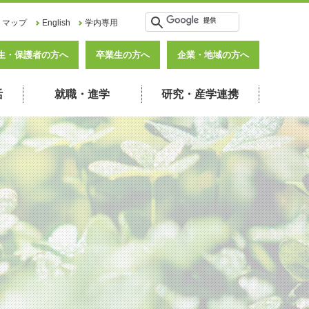
トマップ
English
学内専用
生・保護者の方へ
卒業生の方へ
企業・地域の方へ
活
就職・進学
研究・産学連携