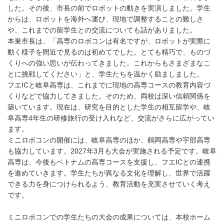
した。その後、市長の前でロボットの動きを実演しました。学生
からは、ロボットを海外へ運び、現地で調整することの難しさ
や、これまでの留学生との交流についても話がありました。
本巣市長は、「高専のロボコンは有名ですが、ロボットが実際に
動く様子を間近で見るのは初めてでした。とても精巧で、ものづ
くりへの強い思いが伝わってきました。これからもさまざまなこ
とに挑戦してください」と、学生たちを温かく励ましました。
フエICと岐阜高専は、これまでに現地の高専コースの教育内容づ
くりなどで協力してきました。そのため、両校は深い信頼関係を
築いています。現在は、研究を目的とした学生の相互留学や、岐
阜高専4年生の研修旅行の受け入れなど、交流がさらに広がってい
ます。
ミニロボコンの開催には、岐阜高専のほか、鶴岡高専や宇部高専
も協力しています。2027年3月も大会が実施される予定です。岐阜
高専は、今後もベトナムの高専コースを支援し、フエICとの連携
を進めていきます。学生たちが異なる文化を理解し、世界で活躍
できる力を身につけられるよう、教育活動を充実させていく考え
です。
ミニロボコンでの学生たちの大会の成果については、本校ホーム