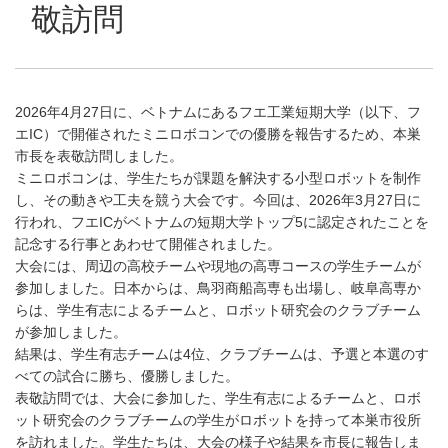
敬訪問
2026年4月27日に、ベトナムにあるフエ工業短期大学（以下、フ
エIC）で開催されたミニロボコンでの優勝を報告するため、本巣
市長を表敬訪問しました。
ミニロボコンは、学生たちが課題を解決する小型ロボットを制作
し、その動きや工夫を競う大会です。今回は、2026年3月27日に
行われ、フエICがベトナムの短期大学トップ5に認定されたことを
記念する行事とあわせて開催されました。
大会には、周辺の高校チームや現地の高専コースの学生チームが
参加しました。日本からは、鳥羽商船高専も出場し、岐阜高専か
らは、学生有志によるチームと、ロボット研究会のクラブチーム
が参加しました。
結果は、学生有志チームは4位、クラブチームは、予選と本選のす
べての試合に勝ち、優勝しました。
表敬訪問では、大会に参加した、学生有志によるチームと、ロボ
ット研究会のクラブチームの学生がロボットを持って本巣市役所
を訪れました。学生たちは、大会の様子や結果を市長に報告しま