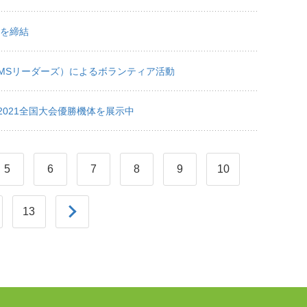
定を締結
MSリーダーズ）によるボランティア活動
021全国大会優勝機体を展示中
5
6
7
8
9
10
13