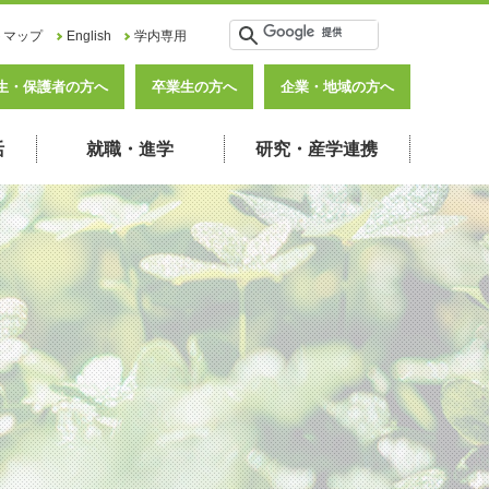
トマップ
English
学内専用
生・保護者の方へ
卒業生の方へ
企業・地域の方へ
活
就職・進学
研究・産学連携