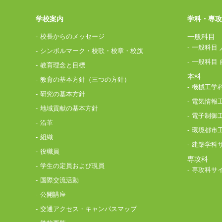
学校案内
学科・専攻
校長からのメッセージ
一般科目
一般科目 
シンボルマーク・校歌・校章・校旗
一般科目 
教育理念と目標
本科
教育の基本方針（三つの方針）
機械工学
研究の基本方針
電気情報
地域貢献の基本方針
電子制御
沿革
環境都市
組織
建築学科
役職員
専攻科
学生の定員および現員
専攻科サ
国際交流活動
公開講座
交通アクセス・キャンパスマップ