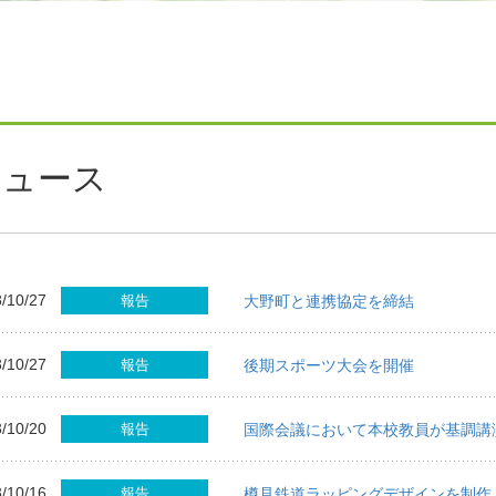
ニュース
/10/27
報告
大野町と連携協定を締結
/10/27
報告
後期スポーツ大会を開催
/10/20
報告
国際会議において本校教員が基調講
/10/16
報告
樽見鉄道ラッピングデザインを制作