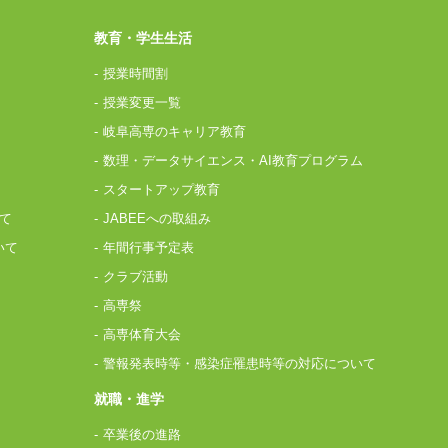
教育・学生生活
授業時間割
授業変更一覧
岐阜高専のキャリア教育
数理・データサイエンス・AI教育プログラム
スタートアップ教育
て
JABEEへの取組み
いて
年間行事予定表
クラブ活動
高専祭
高専体育大会
警報発表時等・感染症罹患時等の対応について
就職・進学
卒業後の進路