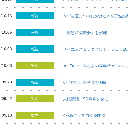
/10/13
報告
うずら夏まつりにおける本校学生の
/10/05
報告
「救急法講習会」を実施
/10/03
報告
サイエンス＆テクノロジーフェア202
/10/03
案内
YouTube「みんなの高専チャンネ
/09/29
報告
いじめ防止講演会を開催
/09/22
案内
人権講話・SD研修を開催
/09/19
案内
令和5年度参与会を開催