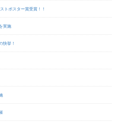
ベストポスター賞受賞！！
を実施
の快挙！
施
催