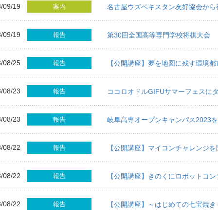
/09/19
案内
名古屋ウズベキスタン友好協会から
/09/19
報告
第30回全国高等専門学校将棋大会
/08/25
報告
【公開講座】夢を地図に残す環境都
/08/23
報告
ココロオドルGIFUサマーフェスに
/08/23
報告
岐阜高専オープンキャンパス2023
/08/22
報告
【公開講座】マイコンチャレンジを
/08/22
報告
【公開講座】きのくにロボットコン
/08/22
報告
【公開講座】～はじめての七宝焼き