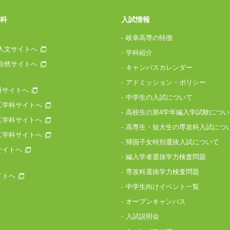
科
入試情報
岐阜高専の特徴
人文サイトへ
学科紹介
自然サイトへ
キャンパスカレンダー
アドミッション・ポリシー
科サイトへ
中学生の入試について
工学科サイトへ
高校生の第4学年編入学試験につい
工学科サイトへ
高専生・短大生の専攻科入試につ
工学科サイトへ
帰国子女特別選抜入試について
サイトへ
編入学者選抜学力検査問題
専攻科選抜学力検査問題
イトへ
中学生向けイベント一覧
オープンキャンパス
入試説明会