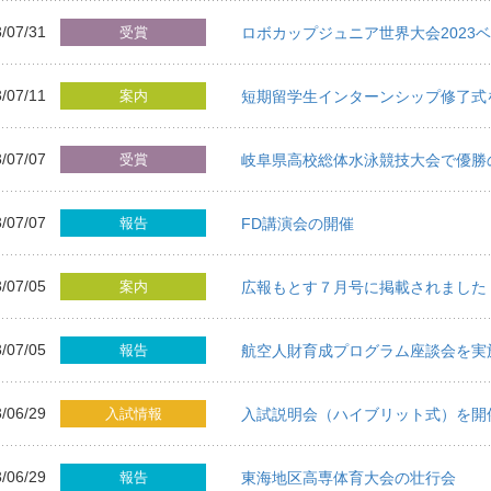
/07/31
受賞
ロボカップジュニア世界大会2023
/07/11
案内
短期留学生インターンシップ修了式
/07/07
受賞
岐阜県高校総体水泳競技大会で優勝
/07/07
報告
FD講演会の開催
/07/05
案内
広報もとす７月号に掲載されました
/07/05
報告
航空人財育成プログラム座談会を実
/06/29
入試情報
入試説明会（ハイブリット式）を開
/06/29
報告
東海地区高専体育大会の壮行会