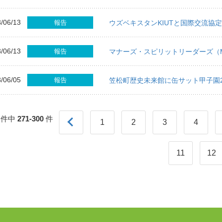
/06/13
報告
ウズベキスタンKIUTと国際交流協
/06/13
報告
マナーズ・スピリットリーダーズ（
/06/05
報告
笠松町歴史未来館に缶サット甲子園2
件中
271-300
件
1
2
3
4
11
12