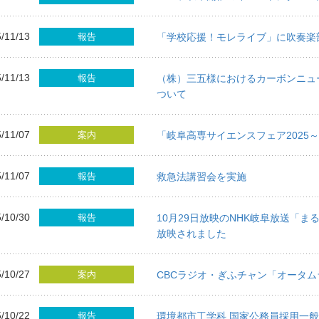
/11/13
報告
「学校応援！モレライブ」に吹奏楽
/11/13
報告
（株）三五様におけるカーボンニュ
ついて
/11/07
案内
「岐阜高専サイエンスフェア2025
/11/07
報告
救急法講習会を実施
/10/30
報告
10月29日放映のNHK岐阜放送「
放映されました
/10/27
案内
CBCラジオ・ぎふチャン「オータム
/10/22
報告
環境都市工学科 国家公務員採用一般