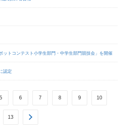
ボットコンテスト小学生部門・中学生部門競技会」を開催
に認定
5
6
7
8
9
10
13