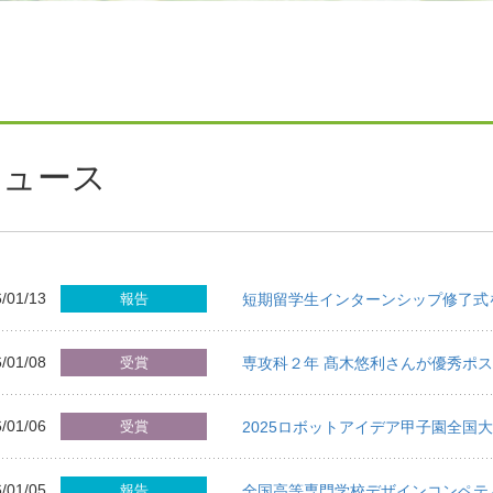
ニュース
/01/13
報告
短期留学生インターンシップ修了式
/01/08
受賞
専攻科２年 髙木悠利さんが優秀ポ
/01/06
受賞
2025ロボットアイデア甲子園全国
/01/05
報告
全国高等専門学校デザインコンペテ