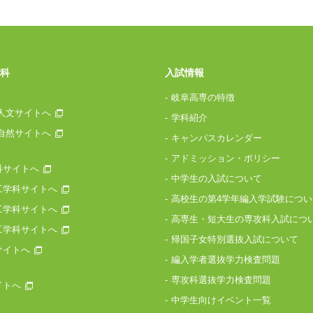
科
入試情報
岐阜高専の特徴
人文サイトへ
学科紹介
自然サイトへ
キャンパスカレンダー
アドミッション・ポリシー
科サイトへ
中学生の入試について
工学科サイトへ
高校生の第4学年編入学試験につい
工学科サイトへ
高専生・短大生の専攻科入試につ
工学科サイトへ
帰国子女特別選抜入試について
サイトへ
編入学者選抜学力検査問題
専攻科選抜学力検査問題
イトへ
中学生向けイベント一覧