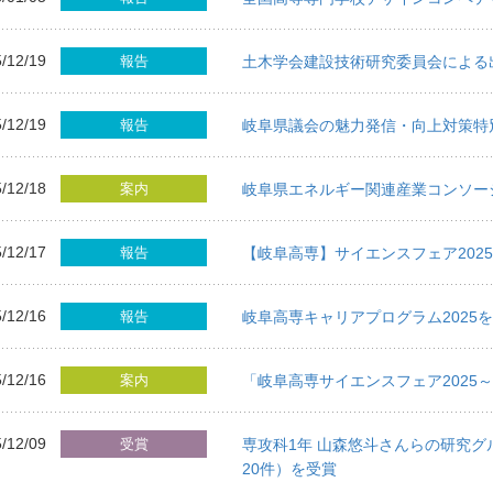
/12/19
報告
土木学会建設技術研究委員会による
/12/19
報告
岐阜県議会の魅力発信・向上対策特
/12/18
案内
岐阜県エネルギー関連産業コンソー
/12/17
報告
【岐阜高専】サイエンスフェア2025
/12/16
報告
岐阜高専キャリアプログラム2025
/12/16
案内
「岐阜高専サイエンスフェア2025
/12/09
受賞
専攻科1年 山森悠斗さんらの研究グルー
20件）を受賞