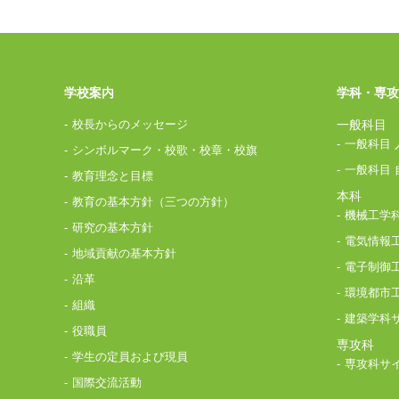
学校案内
学科・専攻
校長からのメッセージ
一般科目
一般科目 
シンボルマーク・校歌・校章・校旗
一般科目 
教育理念と目標
本科
教育の基本方針（三つの方針）
機械工学
研究の基本方針
電気情報
地域貢献の基本方針
電子制御
沿革
環境都市
組織
建築学科
役職員
専攻科
学生の定員および現員
専攻科サ
国際交流活動