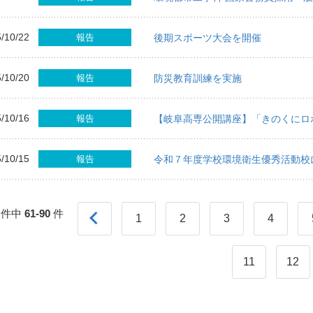
/10/22
報告
後期スポーツ大会を開催
/10/20
報告
防災教育訓練を実施
/10/16
報告
【岐阜高専公開講座】「きのくにロ
/10/15
報告
令和７年度学校環境衛生優秀活動校
件中
61-90
件
1
2
3
4
11
12