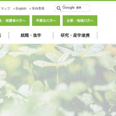
トマップ
English
学内専用
生・保護者の方へ
卒業生の方へ
企業・地域の方へ
活
就職・進学
研究・産学連携