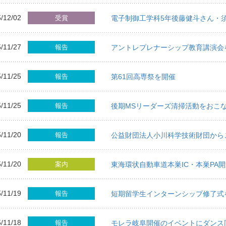
/12/02
受賞
電子制御工学科5年後藤健斗さん・
/11/27
報告
アントレプレナーシップ教育講演会
/11/25
報告
第61回高専祭を開催
/11/25
報告
後期MSリーダーズ清掃活動をおこ
/11/20
報告
公益財団法人小川科学技術財団から
/11/20
案内
東海環状自動車道本巣IC・本巣PA
/11/19
報告
短期留学生インターンシップ修了式
/11/18
報告
モレラ岐阜開催のイベントにダンス