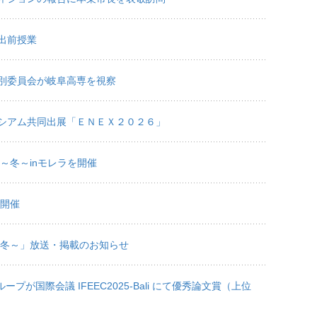
出前授業
別委員会が岐阜高専を視察
シアム共同出展「ＥＮＥＸ２０２６」
～冬～inモレラを開催
を開催
～冬～」放送・掲載のお知らせ
プが国際会議 IFEEC2025-Bali にて優秀論文賞（上位